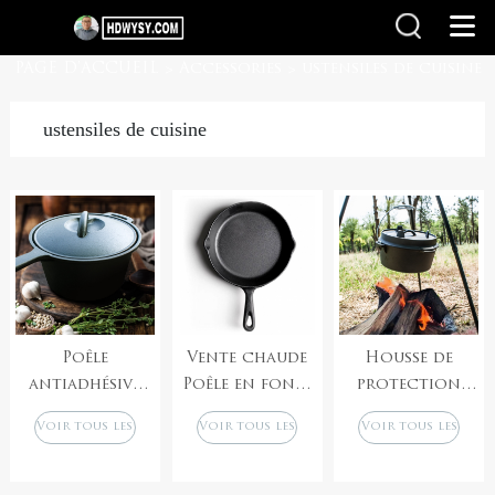
PAGE D'ACCUEIL
Accessories
ustensiles de cuisine
>
>
ustensiles de cuisine
Poêle
Vente chaude
Housse de
antiadhésive
Poêle en fonte
protection
avec
assaisonnée
pour barbecue
Voir tous les
Voir tous les
Voir tous les
couvercle,
Ustensiles de
d&#39;extérieur
produits
produits
produits
poêle profonde
cuisine de
en fonte, à
en fonte, petit
cuisine
fond plat, pour