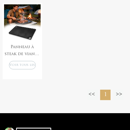
pot à lait avec
extérieure pour
ragoût au feu
poignée,
camping
ouvert
casserole non
barbecue
revêtue,
marmite
Panneau à
steak de viande
frite double
Voir tous les
face en fonte
produits
1