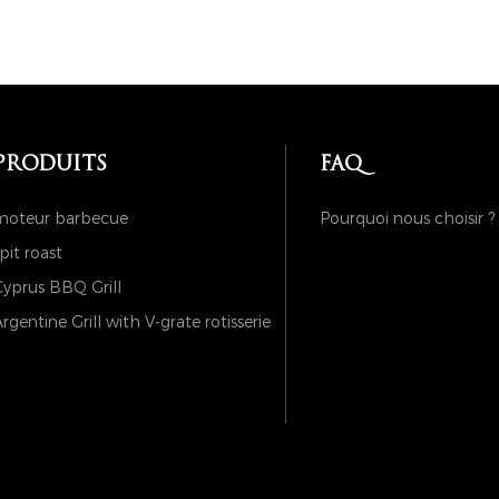
PRODUITS
FAQ
moteur barbecue
Pourquoi nous choisir ?
pit roast
yprus BBQ Grill
rgentine Grill with V-grate rotisserie