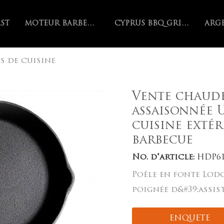
AST
MOTEUR BARBECUE
CYPRUS BBQ GRILL
s de cuisine
Vente chaude
assaisonnée U
cuisine exté
barbecue
No. d'article:
HDP6
Poêle en fonte Lodg
poignée d&#39;assis
ENQUETE