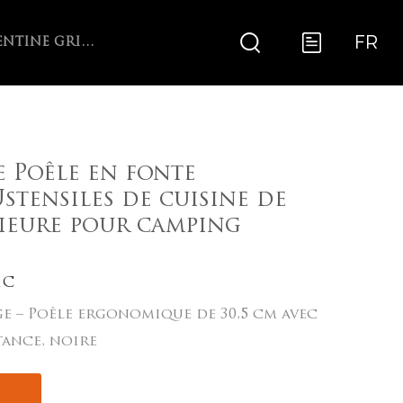
FR
ARGENTINE GRILL WITH V-GRATE ROTISSERIE
 Poêle en fonte
stensiles de cuisine de
rieure pour camping
1C
e – Poêle ergonomique de 30,5 cm avec
tance, noire