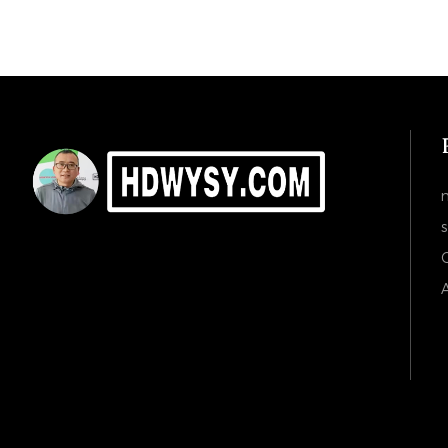
s
C
A