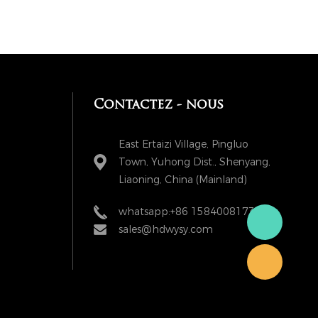
Contactez - nous
East Ertaizi Village, Pingluo
Town, Yuhong Dist., Shenyang,
Liaoning, China (Mainland)
whatsapp:+86 15840081738
sales@hdwysy.com