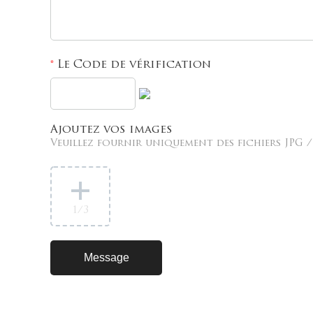
Le Code de vérification
*
Ajoutez vos images
Veuillez fournir uniquement des fichiers JPG / 
1
/3