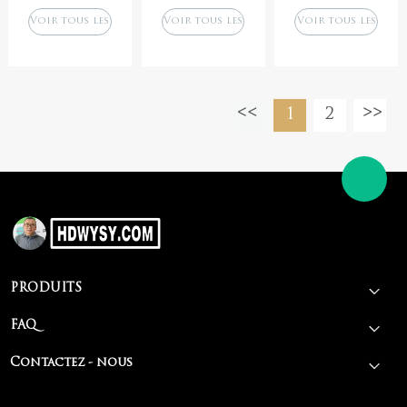
Souvlaki BBQ
inoxydable
voyage,
Voir tous les
Voir tous les
Voir tous les
Grills
pour
barbecue à
produits
produits
produits
Rotation
restaurant,
charbon de
automatique
barbecue au
bois portable
Portable
charbon de
d&#39;extérieur,
1
2
Revêtement en
bois, rôtisserie
barbecue à
poudre Acier et
d&#39;agneau,
charbon de
fer Fumoir
rôtisserie
bois de
pour la cuisine
Santa Maria,
camping pliable
à domicile
broche
avec
argentine
brochettes
rotatives
PRODUITS
FAQ
Contactez - nous