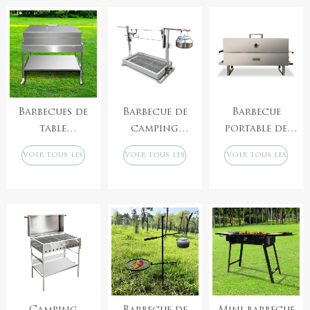
pour pique-
nique en plein
air, barbecue de
camping au
charbon de
bois
Barbecues de
Barbecue de
Barbecue
table
camping
portable de
d&#39;extérieur
personnalisé,
camping en
Voir tous les
Voir tous les
Voir tous les
en acier
réchaud
carbone, poêle
produits
produits
produits
inoxydable,
portable en
pliable,
barbecues
acier
barbecue à
portables de
inoxydable,
charbon de
camping,
rôtissoire
bois, fumoir,
accessoires de
Santa Maria,
gril, barbecue
barbecue,
fumoir, cuisine
électronique à
rôtissoire au
extérieure
gaz pliable
charbon de
portable,