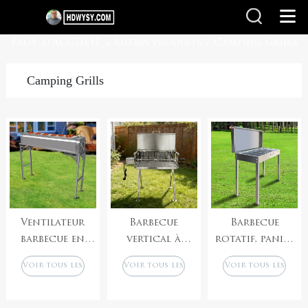
PAGE D'ACCUEIL
Autres produits
Camping Grills
>
>
Camping Grills
Ventilateur
Barbecue
Barbecue
barbecue en
vertical à
rotatif, panier
acier
double broche
à griller pliable
Voir tous les
Voir tous les
Voir tous les
inoxydable
en acier
et portable en
produits
produits
produits
extérieur
inoxydable
acier
inoxydable