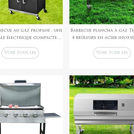
becue au gaz propane : une
Barbecue plancha à gaz Te
le électrique compacte
4 brûleurs en acier inoxy
 grandes saveurs dans des
haute qualité
espaces restreints
Voir tous les
Voir tous les
produits
produits