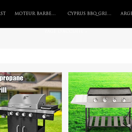
AST
MOTEUR BARBECUE
CYPRUS BBQ GRILL
PAGE D'ACCUEIL
>