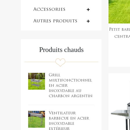
rotisserie
Accessories
Autres produits
Petit bar
centra
pour de
Produits chauds
Grill
multifonctionnel
en acier
inoxydable au
charbon argentin
Ventilateur
barbecue en acier
inoxydable
extérieur