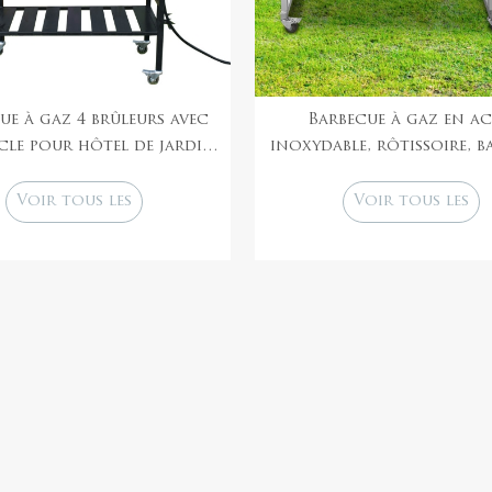
ue à gaz 4 brûleurs avec
Barbecue à gaz en ac
le pour hôtel de jardin
inoxydable, rôtissoire, b
commercial
sans fumée, fumoi
Voir tous les
Voir tous les
produits
produits