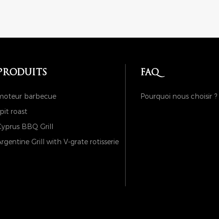
PRODUITS
FAQ
moteur barbecue
Pourquoi nous choisir ?
pit roast
yprus BBQ Grill
rgentine Grill with V-grate rotisserie