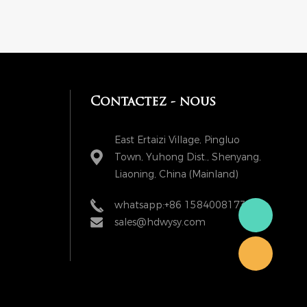
Contactez - nous
East Ertaizi Village, Pingluo
Town, Yuhong Dist., Shenyang,
Liaoning, China (Mainland)
whatsapp:+86 15840081738
sales@hdwysy.com