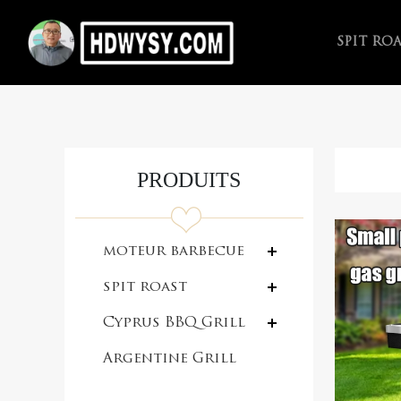
SPIT RO
PRODUITS
moteur barbecue
spit roast
Cyprus BBQ Grill
Argentine Grill
with V-grate