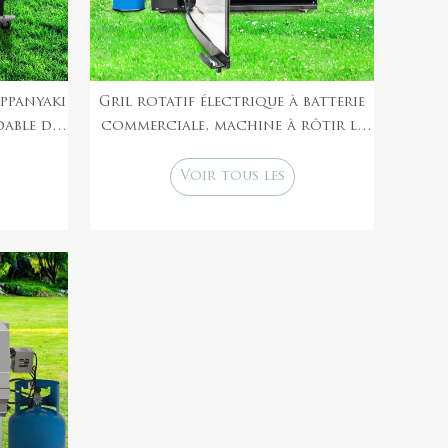
ppanyaki
Gril rotatif électrique à batterie
dable de
commerciale, machine à rôtir le
poulet au gaz, four à rôtisserie
pour poulet
Voir tous les
produits