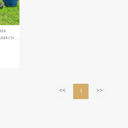
ier
arbecue
r
1