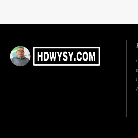
s
C
A