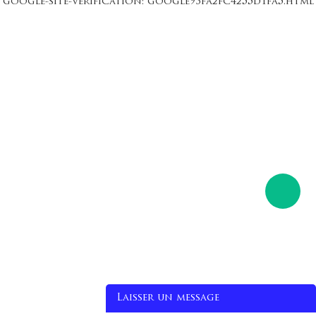
google-site-verification: google93fa2fc4255d1fa5.html
Laisser un message