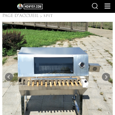
PAGE D'ACCUEIL
spit
>
roast
>