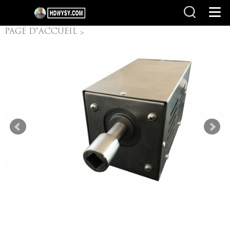
PAGE D'ACCUEIL
>
moteur barbecue
Spit
>
Rotisseries moteur