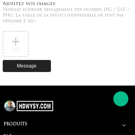
Ajoutez vos images
Veuillez fournir uniquement des fichiers JPG / GIF /
PNG. La taille de la photo individuelle ne peut pas
dépasser 2 Mo.
1
/3
PRODUITS